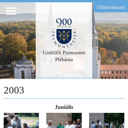
Oldalválasztó
Gödöllői Premontrei
Plébánia
2003
Juniális