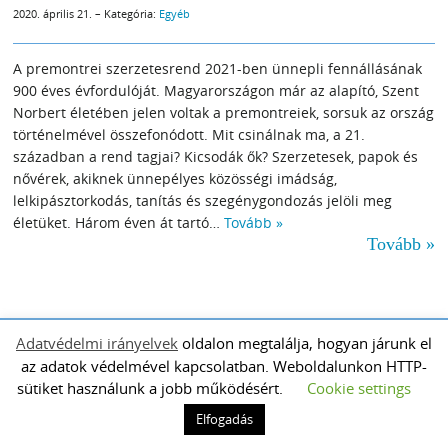
2020. április 21. – Kategória:
Egyéb
A premontrei szerzetesrend 2021-ben ünnepli fennállásának
900 éves évfordulóját. Magyarországon már az alapító, Szent
Norbert életében jelen voltak a premontreiek, sorsuk az ország
történelmével összefonódott. Mit csinálnak ma, a 21.
században a rend tagjai? Kicsodák ők? Szerzetesek, papok és
nővérek, akiknek ünnepélyes közösségi imádság,
lelkipásztorkodás, tanítás és szegénygondozás jelöli meg
életüket. Három éven át tartó…
Tovább »
Tovább »
Adatvédelmi irányelvek
oldalon megtalálja, hogyan járunk el
Premontrei Rendi oldal
az adatok védelmével kapcsolatban. Weboldalunkon HTTP-
© 2026 Gödöllői Premontrei Plébánia.
sütiket használunk a jobb működésért.
Cookie settings
Elfogadás