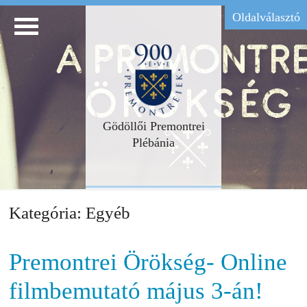
Oldalválasztó
Gödöllői Premontrei
Plébánia
Kategória:
Egyéb
Premontrei Örökség- Online
filmbemutató május 3-án!